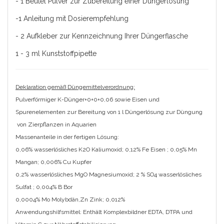
- 1 Beutel Pulver zur Zubereitung einer Düngerlösung
-1 Anleitung mit Dosierempfehlung
- 2 Aufkleber zur Kennzeichnung Ihrer Düngerflasche
1 - 3 ml Kunststoffpipette
Deklaration gemäß Düngemittelverordnung:
Pulverförmiger K-Dünger+0+0+0,06 sowie Eisen und
Spurenelementen zur Bereitung von 1 l Düngerlösung zur Düngung
von Zierpflanzen in Aquarien
Massenanteile in der fertigen Lösung:
0,06% wasserlösliches K2O Kaliumoxid; 0,12% Fe Eisen ; 0,05% Mn
Mangan; 0,006% Cu Kupfer
0,2% wasserlösliches MgO Magnesiumoxid; 2 % SO4 wasserlösliches
Sulfat ; 0,004% B Bor
0,0004% Mo Molybdän,Zn Zink; 0,012%
Anwendungshilfsmittel: Enthält Komplexbildner EDTA, DTPA und