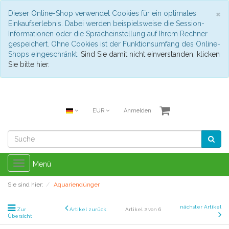
S
×
Dieser Online-Shop verwendet Cookies für ein optimales
Einkaufserlebnis. Dabei werden beispielsweise die Session-
Informationen oder die Spracheinstellung auf Ihrem Rechner
gespeichert. Ohne Cookies ist der Funktionsumfang des Online-
Shops eingeschränkt.
Sind Sie damit nicht einverstanden, klicken
Sie bitte hier.
EUR
Anmelden
Toggle
Menü
navigation
Sie sind hier:
Aquariendünger
nächster Artikel
Zur
Artikel zurück
Artikel 2 von 6
Übersicht